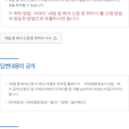
세법 등 해석 신청서가 이송·반려되거나 회신문이 발송되기 전에는 세법해석 신
청을 취하할 수 있습니다.
※ 취하 방법: 아래의 '세법 등 해석 신청 등 취하서'를 신청 방법
과 동일한 방법으로 제출하시면 됩니다.
세법 등 해석 신청 등 취하서 서식
답변내용의 공개
'세법 등 해석신청'의 회신 내용은 국세청 홈페이지 「국세법령정보시스템」에
서 공개(신청인 및 거래상대방의 인적사항 등 개별 납세자의 정보는 비공개 처리)
합니다.
[국세정보] - [국세법령정보] - [질의‧판례] - [질의회신]