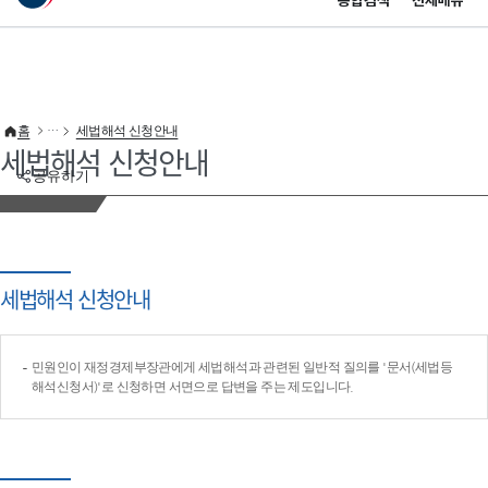
통합검색
전체메뉴
이 누리집은 대한민국 공식 전자정부 누리집입니다.
바로가기 메뉴
홈
세법해석 신청안내
세법해석 신청안내
공유하기
세법해석 신청안내
민원인이 재정경제부장관에게 세법해석과 관련된 일반적 질의를 '문서(세법등
해석신청서)'로 신청하면 서면으로 답변을 주는 제도입니다.