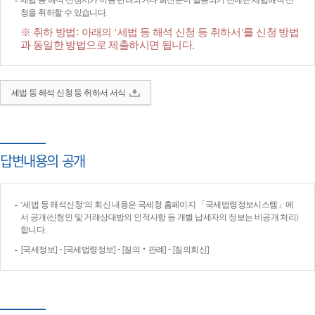
세법 등 해석 신청서가 이송·반려되거나 회신문이 발송되기 전에는 세법해석 신
청을 취하할 수 있습니다.
※ 취하 방법: 아래의 '세법 등 해석 신청 등 취하서'를 신청 방법
과 동일한 방법으로 제출하시면 됩니다.
세법 등 해석 신청 등 취하서 서식
답변내용의 공개
'세법 등 해석신청'의 회신 내용은 국세청 홈페이지 「국세법령정보시스템」에
서 공개(신청인 및 거래상대방의 인적사항 등 개별 납세자의 정보는 비공개 처리)
합니다.
[국세정보] - [국세법령정보] - [질의‧판례] - [질의회신]