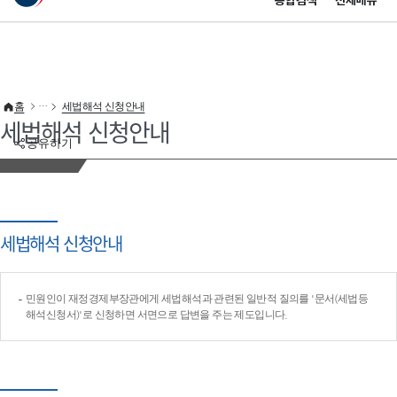
통합검색
전체메뉴
이 누리집은 대한민국 공식 전자정부 누리집입니다.
바로가기 메뉴
홈
세법해석 신청안내
세법해석 신청안내
공유하기
세법해석 신청안내
민원인이 재정경제부장관에게 세법해석과 관련된 일반적 질의를 '문서(세법등
해석신청서)'로 신청하면 서면으로 답변을 주는 제도입니다.