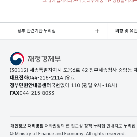
정부 관련기관 누리집
외청 및 유
(30112) 세종특별자치시 도움6로 42 정부세종청사 중앙동
대표전화
044-215-2114
유료
정부민원안내콜센터
국번없이
110
(평일 9시~18시)
FAX
044-215-8033
개인정보 처리방침
저작권정책
웹 접근성 정책
누리집 안내지도
누리집
© Ministry of Finance and Economy. All rights reserved.