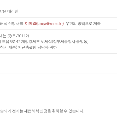
받은 대리인
 해석 신청서를
이메일(taxqa@korea.kr)
, 우편의 방법으로 제출
는 곳(우:30112)
도움6로 42 재정경제부 세제실(정부세종청사 중앙동)
신청서 재중) 예규총괄팀 담당자 귀하
발송되기 전에는 세법해석 신청을 취하할 수 있습니다.