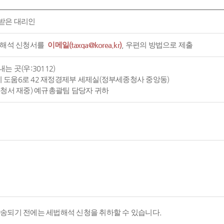
받은 대리인
 해석 신청서를
이메일(taxqa@korea.kr)
, 우편의 방법으로 제출
는 곳(우:30112)
도움6로 42 재정경제부 세제실(정부세종청사 중앙동)
신청서 재중) 예규총괄팀 담당자 귀하
발송되기 전에는 세법해석 신청을 취하할 수 있습니다.