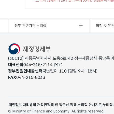
정부 관련기관 누리집
외청 및 유
(30112) 세종특별자치시 도움6로 42 정부세종청사 중앙동
대표전화
044-215-2114
유료
정부민원안내콜센터
국번없이
110
(평일 9시~18시)
FAX
044-215-8033
개인정보 처리방침
저작권정책
웹 접근성 정책
누리집 안내지도
누리집
© Ministry of Finance and Economy. All rights reserved.