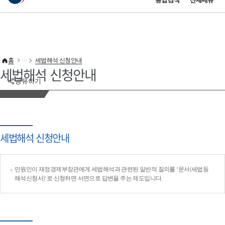
통합검색
전체메뉴
이 누리집은 대한민국 공식 전자정부 누리집입니다.
바로가기 메뉴
홈
세법해석 신청안내
세법해석 신청안내
공유하기
세법해석 신청안내
민원인이 재정경제부장관에게 세법해석과 관련된 일반적 질의를 '문서(세법등
해석신청서)'로 신청하면 서면으로 답변을 주는 제도입니다.