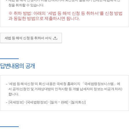
세법 등 해석 신청서가 이송·반려되거나 회신문이 발송되기 전에는 세법해석 신
청을 취하할 수 있습니다.
※ 취하 방법: 아래의 '세법 등 해석 신청 등 취하서'를 신청 방법
과 동일한 방법으로 제출하시면 됩니다.
세법 등 해석 신청 등 취하서 서식
답변내용의 공개
'세법 등 해석신청'의 회신 내용은 국세청 홈페이지 「국세법령정보시스템」에
서 공개(신청인 및 거래상대방의 인적사항 등 개별 납세자의 정보는 비공개 처리)
합니다.
[국세정보] - [국세법령정보] - [질의‧판례] - [질의회신]