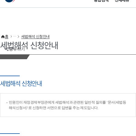
통합검색
전체메뉴
이 누리집은 대한민국 공식 전자정부 누리집입니다.
바로가기 메뉴
홈
세법해석 신청안내
세법해석 신청안내
공유하기
세법해석 신청안내
민원인이 재정경제부장관에게 세법해석과 관련된 일반적 질의를 '문서(세법등
해석신청서)'로 신청하면 서면으로 답변을 주는 제도입니다.