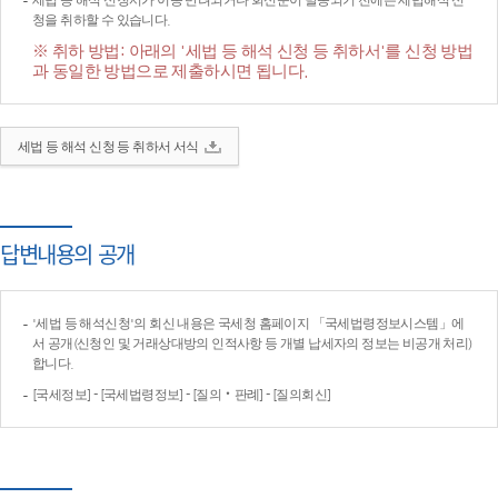
세법 등 해석 신청서가 이송·반려되거나 회신문이 발송되기 전에는 세법해석 신
청을 취하할 수 있습니다.
※ 취하 방법: 아래의 '세법 등 해석 신청 등 취하서'를 신청 방법
과 동일한 방법으로 제출하시면 됩니다.
세법 등 해석 신청 등 취하서 서식
답변내용의 공개
'세법 등 해석신청'의 회신 내용은 국세청 홈페이지 「국세법령정보시스템」에
서 공개(신청인 및 거래상대방의 인적사항 등 개별 납세자의 정보는 비공개 처리)
합니다.
[국세정보] - [국세법령정보] - [질의‧판례] - [질의회신]