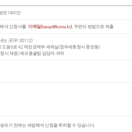
받은 대리인
 해석 신청서를
이메일(taxqa@korea.kr)
, 우편의 방법으로 제출
는 곳(우:30112)
도움6로 42 재정경제부 세제실(정부세종청사 중앙동)
신청서 재중) 예규총괄팀 담당자 귀하
발송되기 전에는 세법해석 신청을 취하할 수 있습니다.