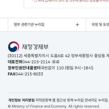
정부 관련기관 누리집
외청 및 유
(30112) 세종특별자치시 도움6로 42 정부세종청사 중앙동
대표전화
044-215-2114
유료
정부민원안내콜센터
국번없이
110
(평일 9시~18시)
FAX
044-215-8033
개인정보 처리방침
저작권정책
웹 접근성 정책
누리집 안내지도
누리집
© Ministry of Finance and Economy. All rights reserved.