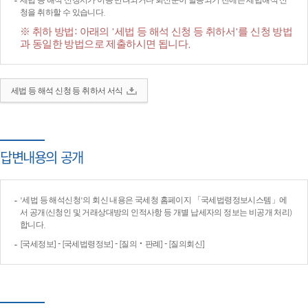
세법 등 해석 신청서가 이송·반려되거나 회신문이 발송되기 전에는 세법해석 신
청을 취하할 수 있습니다.
※ 취하 방법: 아래의 '세법 등 해석 신청 등 취하서'를 신청 방법
과 동일한 방법으로 제출하시면 됩니다.
세법 등 해석 신청 등 취하서 서식
답변내용의 공개
'세법 등 해석신청'의 회신 내용은 국세청 홈페이지 「국세법령정보시스템」에
서 공개(신청인 및 거래상대방의 인적사항 등 개별 납세자의 정보는 비공개 처리)
합니다.
[국세정보] - [국세법령정보] - [질의‧판례] - [질의회신]