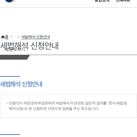
통합검색
전체메뉴
이 누리집은 대한민국 공식 전자정부 누리집입니다.
바로가기 메뉴
홈
세법해석 신청안내
세법해석 신청안내
공유하기
세법해석 신청안내
민원인이 재정경제부장관에게 세법해석과 관련된 일반적 질의를 '문서(세법등
해석신청서)'로 신청하면 서면으로 답변을 주는 제도입니다.