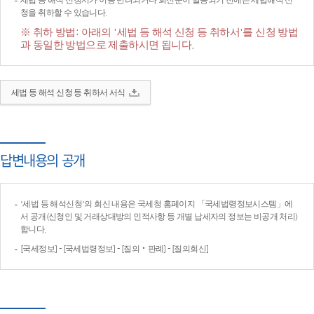
세법 등 해석 신청서가 이송·반려되거나 회신문이 발송되기 전에는 세법해석 신
청을 취하할 수 있습니다.
※ 취하 방법: 아래의 '세법 등 해석 신청 등 취하서'를 신청 방법
과 동일한 방법으로 제출하시면 됩니다.
세법 등 해석 신청 등 취하서 서식
답변내용의 공개
'세법 등 해석신청'의 회신 내용은 국세청 홈페이지 「국세법령정보시스템」에
서 공개(신청인 및 거래상대방의 인적사항 등 개별 납세자의 정보는 비공개 처리)
합니다.
[국세정보] - [국세법령정보] - [질의‧판례] - [질의회신]