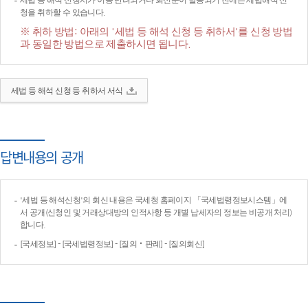
세법 등 해석 신청서가 이송·반려되거나 회신문이 발송되기 전에는 세법해석 신
청을 취하할 수 있습니다.
※ 취하 방법: 아래의 '세법 등 해석 신청 등 취하서'를 신청 방법
과 동일한 방법으로 제출하시면 됩니다.
세법 등 해석 신청 등 취하서 서식
답변내용의 공개
'세법 등 해석신청'의 회신 내용은 국세청 홈페이지 「국세법령정보시스템」에
서 공개(신청인 및 거래상대방의 인적사항 등 개별 납세자의 정보는 비공개 처리)
합니다.
[국세정보] - [국세법령정보] - [질의‧판례] - [질의회신]