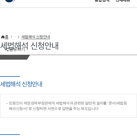
통합검색
전체메뉴
이 누리집은 대한민국 공식 전자정부 누리집입니다.
바로가기 메뉴
홈
세법해석 신청안내
세법해석 신청안내
공유하기
세법해석 신청안내
민원인이 재정경제부장관에게 세법해석과 관련된 일반적 질의를 '문서(세법등
해석신청서)'로 신청하면 서면으로 답변을 주는 제도입니다.