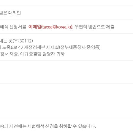
받은 대리인
 해석 신청서를
이메일(taxqa@korea.kr)
, 우편의 방법으로 제출
는 곳(우:30112)
도움6로 42 재정경제부 세제실(정부세종청사 중앙동)
신청서 재중) 예규총괄팀 담당자 귀하
발송되기 전에는 세법해석 신청을 취하할 수 있습니다.