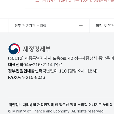
정부 관련기관 누리집
외청 및 유
(30112) 세종특별자치시 도움6로 42 정부세종청사 중앙동
대표전화
044-215-2114
유료
정부민원안내콜센터
국번없이
110
(평일 9시~18시)
FAX
044-215-8033
개인정보 처리방침
저작권정책
웹 접근성 정책
누리집 안내지도
누리집
© Ministry of Finance and Economy. All rights reserved.