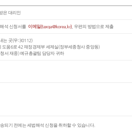
받은 대리인
 해석 신청서를
이메일(taxqa@korea.kr)
, 우편의 방법으로 제출
는 곳(우:30112)
도움6로 42 재정경제부 세제실(정부세종청사 중앙동)
신청서 재중) 예규총괄팀 담당자 귀하
발송되기 전에는 세법해석 신청을 취하할 수 있습니다.