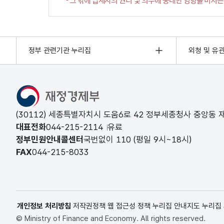
정부 관련기관 누리집
외청 및 유
(30112) 세종특별자치시 도움6로 42 정부세종청사 중앙동
대표전화
044-215-2114
유료
정부민원안내콜센터
국번없이
110
(평일 9시~18시)
FAX
044-215-8033
개인정보 처리방침
저작권정책
웹 접근성 정책
누리집 안내지도
누리집
© Ministry of Finance and Economy. All rights reserved.