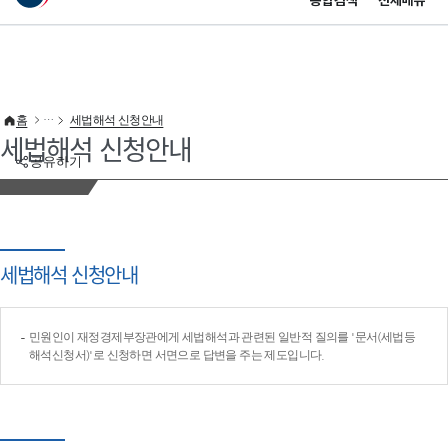
통합검색
전체메뉴
이 누리집은 대한민국 공식 전자정부 누리집입니다.
바로가기 메뉴
홈
세법해석 신청안내
세법해석 신청안내
공유하기
세법해석 신청안내
민원인이 재정경제부장관에게 세법해석과 관련된 일반적 질의를 '문서(세법등
해석신청서)'로 신청하면 서면으로 답변을 주는 제도입니다.