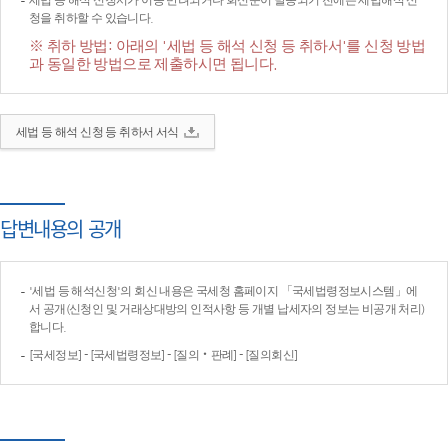
세법 등 해석 신청서가 이송·반려되거나 회신문이 발송되기 전에는 세법해석 신
청을 취하할 수 있습니다.
※ 취하 방법: 아래의 '세법 등 해석 신청 등 취하서'를 신청 방법
과 동일한 방법으로 제출하시면 됩니다.
세법 등 해석 신청 등 취하서 서식
답변내용의 공개
'세법 등 해석신청'의 회신 내용은 국세청 홈페이지 「국세법령정보시스템」에
서 공개(신청인 및 거래상대방의 인적사항 등 개별 납세자의 정보는 비공개 처리)
합니다.
[국세정보] - [국세법령정보] - [질의‧판례] - [질의회신]