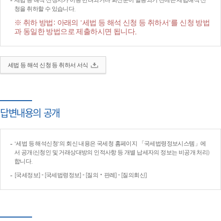
세법 등 해석 신청서가 이송·반려되거나 회신문이 발송되기 전에는 세법해석 신
청을 취하할 수 있습니다.
※ 취하 방법: 아래의 '세법 등 해석 신청 등 취하서'를 신청 방법
과 동일한 방법으로 제출하시면 됩니다.
세법 등 해석 신청 등 취하서 서식
답변내용의 공개
'세법 등 해석신청'의 회신 내용은 국세청 홈페이지 「국세법령정보시스템」에
서 공개(신청인 및 거래상대방의 인적사항 등 개별 납세자의 정보는 비공개 처리)
합니다.
[국세정보] - [국세법령정보] - [질의‧판례] - [질의회신]