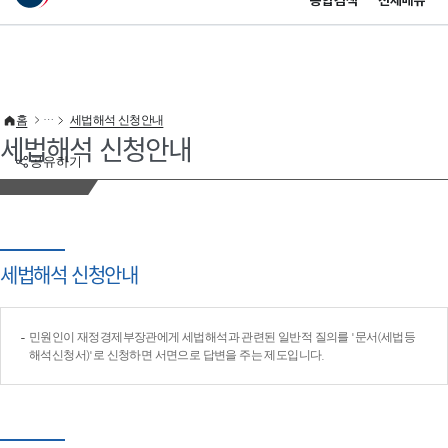
통합검색
전체메뉴
이 누리집은 대한민국 공식 전자정부 누리집입니다.
바로가기 메뉴
홈
세법해석 신청안내
세법해석 신청안내
공유하기
세법해석 신청안내
민원인이 재정경제부장관에게 세법해석과 관련된 일반적 질의를 '문서(세법등
해석신청서)'로 신청하면 서면으로 답변을 주는 제도입니다.