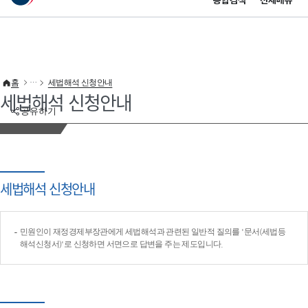
통합검색
전체메뉴
이 누리집은 대한민국 공식 전자정부 누리집입니다.
바로가기 메뉴
홈
세법해석 신청안내
세법해석 신청안내
공유하기
세법해석 신청안내
민원인이 재정경제부장관에게 세법해석과 관련된 일반적 질의를 '문서(세법등
해석신청서)'로 신청하면 서면으로 답변을 주는 제도입니다.