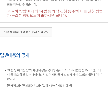
세법 등 해석 신청서가 이송·반려되거나 회신문이 발송되기 전에는 세법해석 신
청을 취하할 수 있습니다.
※ 취하 방법: 아래의 '세법 등 해석 신청 등 취하서'를 신청 방법
과 동일한 방법으로 제출하시면 됩니다.
세법 등 해석 신청 등 취하서 서식
답변내용의 공개
'세법 등 해석신청'의 회신 내용은 국세청 홈페이지 「국세법령정보시스템」에
서 공개(신청인 및 거래상대방의 인적사항 등 개별 납세자의 정보는 비공개 처리)
합니다.
[국세정보] - [국세법령정보] - [질의‧판례] - [질의회신]