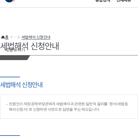
통합검색
전체메뉴
이 누리집은 대한민국 공식 전자정부 누리집입니다.
바로가기 메뉴
홈
세법해석 신청안내
세법해석 신청안내
공유하기
세법해석 신청안내
민원인이 재정경제부장관에게 세법해석과 관련된 일반적 질의를 '문서(세법등
해석신청서)'로 신청하면 서면으로 답변을 주는 제도입니다.