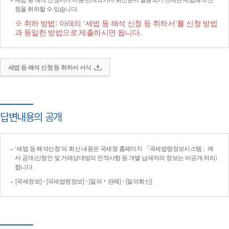
세법 등 해석 신청서가 이송·반려되거나 회신문이 발송되기 전에는 세법해석 신
청을 취하할 수 있습니다.
※ 취하 방법: 아래의 '세법 등 해석 신청 등 취하서'를 신청 방법
과 동일한 방법으로 제출하시면 됩니다.
세법 등 해석 신청 등 취하서 서식
답변내용의 공개
'세법 등 해석신청'의 회신 내용은 국세청 홈페이지 「국세법령정보시스템」에
서 공개(신청인 및 거래상대방의 인적사항 등 개별 납세자의 정보는 비공개 처리)
합니다.
[국세정보] - [국세법령정보] - [질의‧판례] - [질의회신]