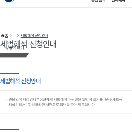
통합검색
전체메뉴
이 누리집은 대한민국 공식 전자정부 누리집입니다.
바로가기 메뉴
홈
세법해석 신청안내
세법해석 신청안내
공유하기
세법해석 신청안내
민원인이 재정경제부장관에게 세법해석과 관련된 일반적 질의를 '문서(세법등
해석신청서)'로 신청하면 서면으로 답변을 주는 제도입니다.