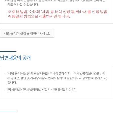
세법 등 해석 신청서가 이송·반려되거나 회신문이 발송되기 전에는 세법해석 신
청을 취하할 수 있습니다.
※ 취하 방법: 아래의 '세법 등 해석 신청 등 취하서'를 신청 방법
과 동일한 방법으로 제출하시면 됩니다.
세법 등 해석 신청 등 취하서 서식
답변내용의 공개
'세법 등 해석신청'의 회신 내용은 국세청 홈페이지 「국세법령정보시스템」에
서 공개(신청인 및 거래상대방의 인적사항 등 개별 납세자의 정보는 비공개 처리)
합니다.
[국세정보] - [국세법령정보] - [질의‧판례] - [질의회신]