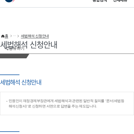
통합검색
전체메뉴
이 누리집은 대한민국 공식 전자정부 누리집입니다.
바로가기 메뉴
홈
세법해석 신청안내
세법해석 신청안내
공유하기
세법해석 신청안내
민원인이 재정경제부장관에게 세법해석과 관련된 일반적 질의를 '문서(세법등
해석신청서)'로 신청하면 서면으로 답변을 주는 제도입니다.