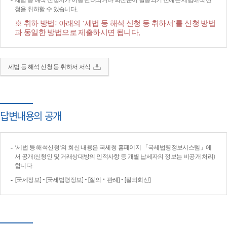
세법 등 해석 신청서가 이송·반려되거나 회신문이 발송되기 전에는 세법해석 신
청을 취하할 수 있습니다.
※ 취하 방법: 아래의 '세법 등 해석 신청 등 취하서'를 신청 방법
과 동일한 방법으로 제출하시면 됩니다.
세법 등 해석 신청 등 취하서 서식
답변내용의 공개
'세법 등 해석신청'의 회신 내용은 국세청 홈페이지 「국세법령정보시스템」에
서 공개(신청인 및 거래상대방의 인적사항 등 개별 납세자의 정보는 비공개 처리)
합니다.
[국세정보] - [국세법령정보] - [질의‧판례] - [질의회신]