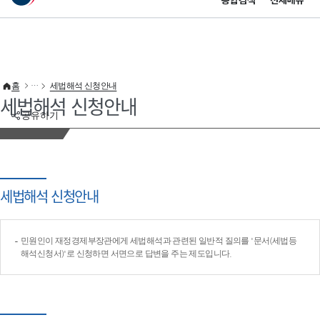
통합검색
전체메뉴
이 누리집은 대한민국 공식 전자정부 누리집입니다.
바로가기 메뉴
홈
세법해석 신청안내
세법해석 신청안내
공유하기
세법해석 신청안내
민원인이 재정경제부장관에게 세법해석과 관련된 일반적 질의를 '문서(세법등
해석신청서)'로 신청하면 서면으로 답변을 주는 제도입니다.