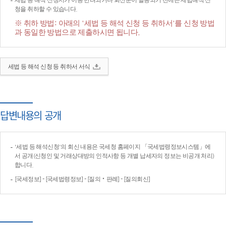
세법 등 해석 신청서가 이송·반려되거나 회신문이 발송되기 전에는 세법해석 신
청을 취하할 수 있습니다.
※ 취하 방법: 아래의 '세법 등 해석 신청 등 취하서'를 신청 방법
과 동일한 방법으로 제출하시면 됩니다.
세법 등 해석 신청 등 취하서 서식
답변내용의 공개
'세법 등 해석신청'의 회신 내용은 국세청 홈페이지 「국세법령정보시스템」에
서 공개(신청인 및 거래상대방의 인적사항 등 개별 납세자의 정보는 비공개 처리)
합니다.
[국세정보] - [국세법령정보] - [질의‧판례] - [질의회신]