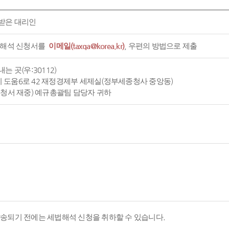
받은 대리인
 해석 신청서를
이메일(taxqa@korea.kr)
, 우편의 방법으로 제출
는 곳(우:30112)
도움6로 42 재정경제부 세제실(정부세종청사 중앙동)
신청서 재중) 예규총괄팀 담당자 귀하
발송되기 전에는 세법해석 신청을 취하할 수 있습니다.