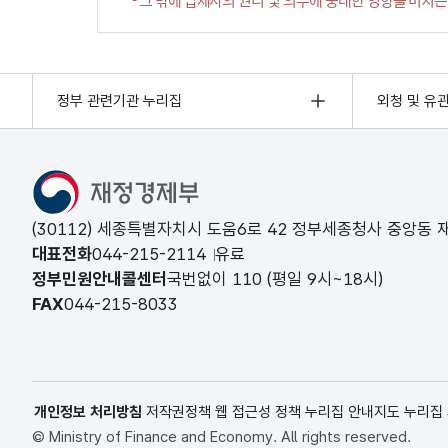
정부 관련기관 누리집
외청 및 유
(30112) 세종특별자치시 도움6로 42 정부세종청사 중앙동
대표전화
044-215-2114
유료
정부민원안내콜센터
국번없이
110
(평일 9시~18시)
FAX
044-215-8033
개인정보 처리방침
저작권정책
웹 접근성 정책
누리집 안내지도
누리집
© Ministry of Finance and Economy. All rights reserved.