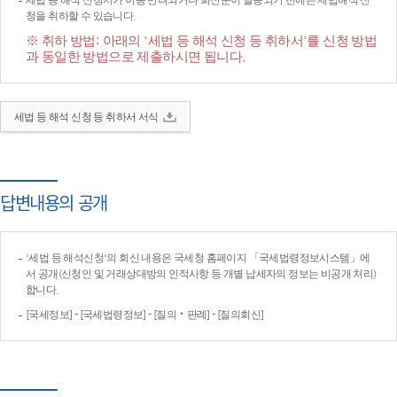
세법 등 해석 신청서가 이송·반려되거나 회신문이 발송되기 전에는 세법해석 신
청을 취하할 수 있습니다.
※ 취하 방법: 아래의 '세법 등 해석 신청 등 취하서'를 신청 방법
과 동일한 방법으로 제출하시면 됩니다.
세법 등 해석 신청 등 취하서 서식
답변내용의 공개
'세법 등 해석신청'의 회신 내용은 국세청 홈페이지 「국세법령정보시스템」에
서 공개(신청인 및 거래상대방의 인적사항 등 개별 납세자의 정보는 비공개 처리)
합니다.
[국세정보] - [국세법령정보] - [질의‧판례] - [질의회신]