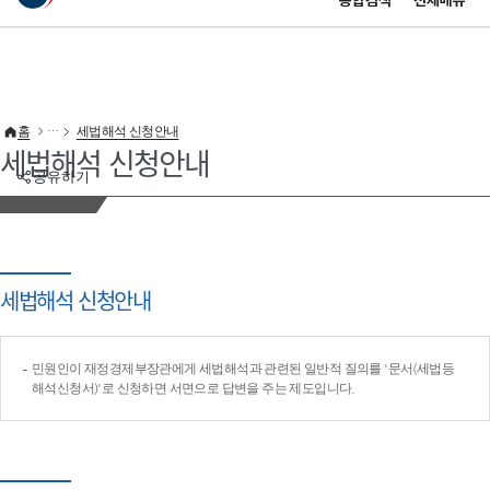
통합검색
전체메뉴
이 누리집은 대한민국 공식 전자정부 누리집입니다.
바로가기 메뉴
홈
세법해석 신청안내
세법해석 신청안내
공유하기
세법해석 신청안내
민원인이 재정경제부장관에게 세법해석과 관련된 일반적 질의를 '문서(세법등
해석신청서)'로 신청하면 서면으로 답변을 주는 제도입니다.