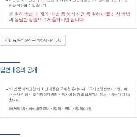
세법 등 해석 신청서가 이송·반려되거나 회신문이 발송되기 전에는 세법해석 신
청을 취하할 수 있습니다.
※ 취하 방법: 아래의 '세법 등 해석 신청 등 취하서'를 신청 방법
과 동일한 방법으로 제출하시면 됩니다.
세법 등 해석 신청 등 취하서 서식
답변내용의 공개
'세법 등 해석신청'의 회신 내용은 국세청 홈페이지 「국세법령정보시스템」에
서 공개(신청인 및 거래상대방의 인적사항 등 개별 납세자의 정보는 비공개 처리)
합니다.
[국세정보] - [국세법령정보] - [질의‧판례] - [질의회신]