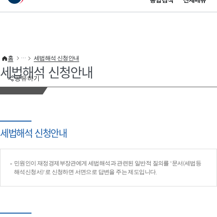
통합검색
전체메뉴
이 누리집은 대한민국 공식 전자정부 누리집입니다.
바로가기 메뉴
홈
세법해석 신청안내
세법해석 신청안내
공유하기
세법해석 신청안내
민원인이 재정경제부장관에게 세법해석과 관련된 일반적 질의를 '문서(세법등
해석신청서)'로 신청하면 서면으로 답변을 주는 제도입니다.