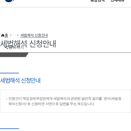
통합검색
전체메뉴
이 누리집은 대한민국 공식 전자정부 누리집입니다.
바로가기 메뉴
홈
세법해석 신청안내
세법해석 신청안내
공유하기
세법해석 신청안내
민원인이 재정경제부장관에게 세법해석과 관련된 일반적 질의를 '문서(세법등
해석신청서)'로 신청하면 서면으로 답변을 주는 제도입니다.