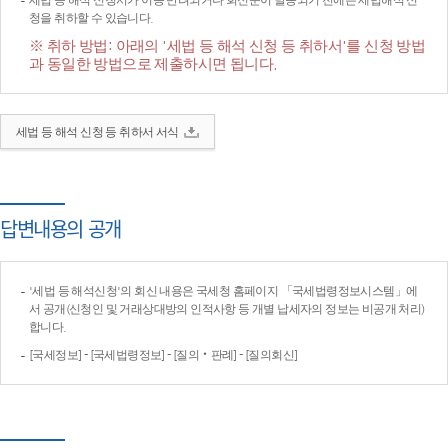
세법 등 해석 신청서가 이송·반려되거나 회신문이 발송되기 전에는 세법해석 신
청을 취하할 수 있습니다.
※ 취하 방법: 아래의 '세법 등 해석 신청 등 취하서'를 신청 방법
과 동일한 방법으로 제출하시면 됩니다.
세법 등 해석 신청 등 취하서 서식
답변내용의 공개
'세법 등 해석신청'의 회신 내용은 국세청 홈페이지 「국세법령정보시스템」에
서 공개(신청인 및 거래상대방의 인적사항 등 개별 납세자의 정보는 비공개 처리)
합니다.
[국세정보] - [국세법령정보] - [질의‧판례] - [질의회신]