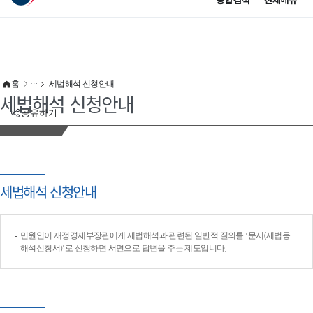
통합검색
전체메뉴
이 누리집은 대한민국 공식 전자정부 누리집입니다.
바로가기 메뉴
홈
세법해석 신청안내
세법해석 신청안내
공유하기
세법해석 신청안내
민원인이 재정경제부장관에게 세법해석과 관련된 일반적 질의를 '문서(세법등
해석신청서)'로 신청하면 서면으로 답변을 주는 제도입니다.