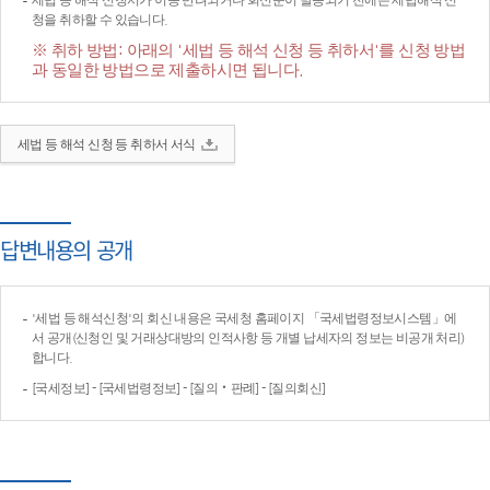
세법 등 해석 신청서가 이송·반려되거나 회신문이 발송되기 전에는 세법해석 신
청을 취하할 수 있습니다.
※ 취하 방법: 아래의 '세법 등 해석 신청 등 취하서'를 신청 방법
과 동일한 방법으로 제출하시면 됩니다.
세법 등 해석 신청 등 취하서 서식
답변내용의 공개
'세법 등 해석신청'의 회신 내용은 국세청 홈페이지 「국세법령정보시스템」에
서 공개(신청인 및 거래상대방의 인적사항 등 개별 납세자의 정보는 비공개 처리)
합니다.
[국세정보] - [국세법령정보] - [질의‧판례] - [질의회신]