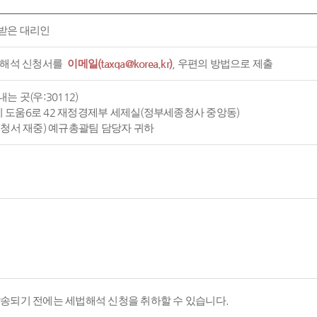
받은 대리인
 해석 신청서를
이메일(taxqa@korea.kr)
, 우편의 방법으로 제출
는 곳(우:30112)
도움6로 42 재정경제부 세제실(정부세종청사 중앙동)
신청서 재중) 예규총괄팀 담당자 귀하
발송되기 전에는 세법해석 신청을 취하할 수 있습니다.