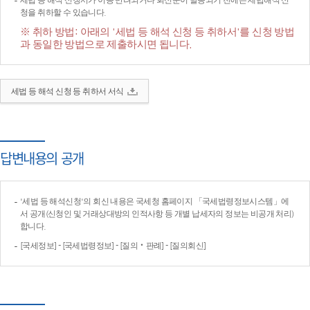
세법 등 해석 신청서가 이송·반려되거나 회신문이 발송되기 전에는 세법해석 신
청을 취하할 수 있습니다.
※ 취하 방법: 아래의 '세법 등 해석 신청 등 취하서'를 신청 방법
과 동일한 방법으로 제출하시면 됩니다.
세법 등 해석 신청 등 취하서 서식
답변내용의 공개
'세법 등 해석신청'의 회신 내용은 국세청 홈페이지 「국세법령정보시스템」에
서 공개(신청인 및 거래상대방의 인적사항 등 개별 납세자의 정보는 비공개 처리)
합니다.
[국세정보] - [국세법령정보] - [질의‧판례] - [질의회신]