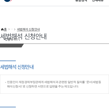
통합검색
전체메뉴
이 누리집은 대한민국 공식 전자정부 누리집입니다.
바로가기 메뉴
홈
세법해석 신청안내
세법해석 신청안내
공유하기
세법해석 신청안내
민원인이 재정경제부장관에게 세법해석과 관련된 일반적 질의를 '문서(세법등
해석신청서)'로 신청하면 서면으로 답변을 주는 제도입니다.