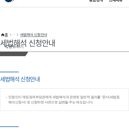
통합검색
전체메뉴
이 누리집은 대한민국 공식 전자정부 누리집입니다.
바로가기 메뉴
홈
세법해석 신청안내
세법해석 신청안내
공유하기
세법해석 신청안내
민원인이 재정경제부장관에게 세법해석과 관련된 일반적 질의를 '문서(세법등
해석신청서)'로 신청하면 서면으로 답변을 주는 제도입니다.