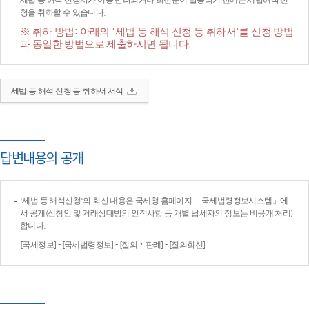
세법 등 해석 신청서가 이송·반려되거나 회신문이 발송되기 전에는 세법해석 신
청을 취하할 수 있습니다.
※ 취하 방법: 아래의 '세법 등 해석 신청 등 취하서'를 신청 방법
과 동일한 방법으로 제출하시면 됩니다.
세법 등 해석 신청 등 취하서 서식
답변내용의 공개
'세법 등 해석신청'의 회신 내용은 국세청 홈페이지 「국세법령정보시스템」에
서 공개(신청인 및 거래상대방의 인적사항 등 개별 납세자의 정보는 비공개 처리)
합니다.
[국세정보] - [국세법령정보] - [질의‧판례] - [질의회신]