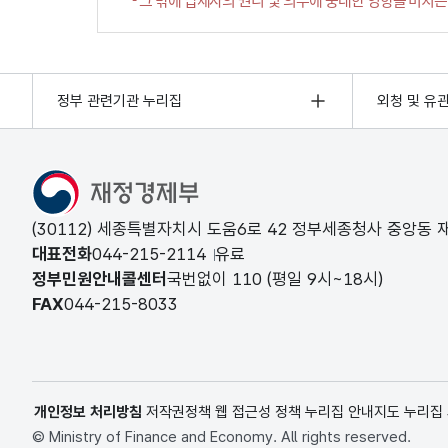
정부 관련기관 누리집
외청 및 유
(30112) 세종특별자치시 도움6로 42 정부세종청사 중앙동
대표전화
044-215-2114
유료
정부민원안내콜센터
국번없이
110
(평일 9시~18시)
FAX
044-215-8033
개인정보 처리방침
저작권정책
웹 접근성 정책
누리집 안내지도
누리집
© Ministry of Finance and Economy. All rights reserved.