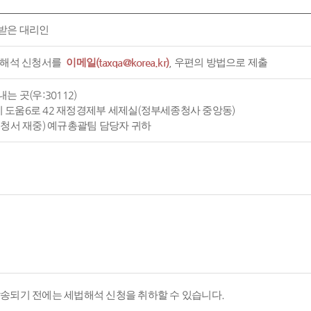
받은 대리인
 해석 신청서를
이메일(taxqa@korea.kr)
, 우편의 방법으로 제출
는 곳(우:30112)
도움6로 42 재정경제부 세제실(정부세종청사 중앙동)
신청서 재중) 예규총괄팀 담당자 귀하
발송되기 전에는 세법해석 신청을 취하할 수 있습니다.