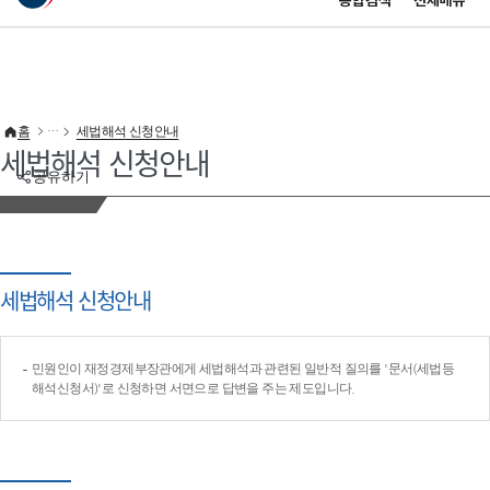
통합검색
전체메뉴
이 누리집은 대한민국 공식 전자정부 누리집입니다.
바로가기 메뉴
홈
세법해석 신청안내
세법해석 신청안내
공유하기
세법해석 신청안내
민원인이 재정경제부장관에게 세법해석과 관련된 일반적 질의를 '문서(세법등
해석신청서)'로 신청하면 서면으로 답변을 주는 제도입니다.