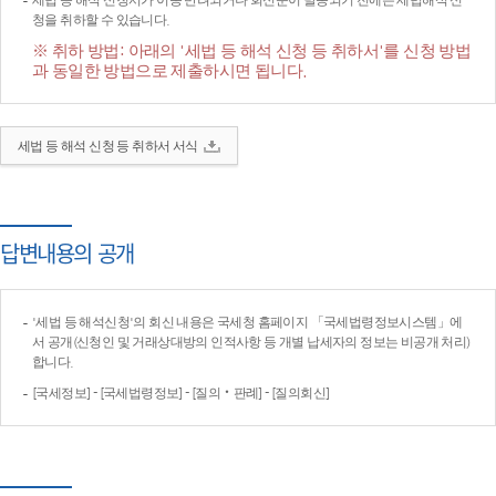
세법 등 해석 신청서가 이송·반려되거나 회신문이 발송되기 전에는 세법해석 신
청을 취하할 수 있습니다.
※ 취하 방법: 아래의 '세법 등 해석 신청 등 취하서'를 신청 방법
과 동일한 방법으로 제출하시면 됩니다.
세법 등 해석 신청 등 취하서 서식
답변내용의 공개
'세법 등 해석신청'의 회신 내용은 국세청 홈페이지 「국세법령정보시스템」에
서 공개(신청인 및 거래상대방의 인적사항 등 개별 납세자의 정보는 비공개 처리)
합니다.
[국세정보] - [국세법령정보] - [질의‧판례] - [질의회신]