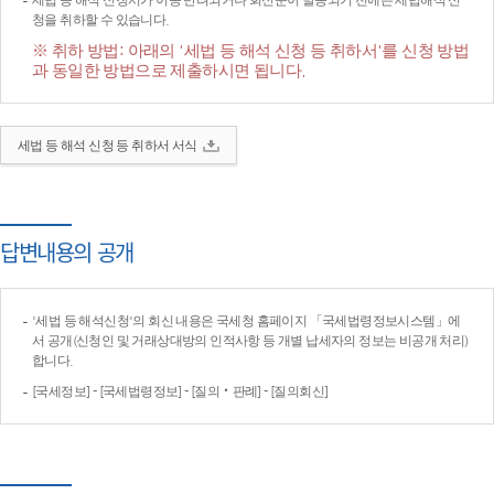
세법 등 해석 신청서가 이송·반려되거나 회신문이 발송되기 전에는 세법해석 신
청을 취하할 수 있습니다.
※ 취하 방법: 아래의 '세법 등 해석 신청 등 취하서'를 신청 방법
과 동일한 방법으로 제출하시면 됩니다.
세법 등 해석 신청 등 취하서 서식
답변내용의 공개
'세법 등 해석신청'의 회신 내용은 국세청 홈페이지 「국세법령정보시스템」에
서 공개(신청인 및 거래상대방의 인적사항 등 개별 납세자의 정보는 비공개 처리)
합니다.
[국세정보] - [국세법령정보] - [질의‧판례] - [질의회신]