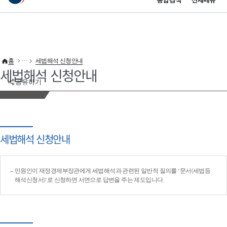
통합검색
전체메뉴
이 누리집은 대한민국 공식 전자정부 누리집입니다.
바로가기 메뉴
홈
세법해석 신청안내
세법해석 신청안내
공유하기
세법해석 신청안내
민원인이 재정경제부장관에게 세법해석과 관련된 일반적 질의를 '문서(세법등
해석신청서)'로 신청하면 서면으로 답변을 주는 제도입니다.