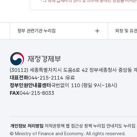
정부 관련기관 누리집
외청 및 유
(30112) 세종특별자치시 도움6로 42 정부세종청사 중앙동
대표전화
044-215-2114
유료
정부민원안내콜센터
국번없이
110
(평일 9시~18시)
FAX
044-215-8033
개인정보 처리방침
저작권정책
웹 접근성 정책
누리집 안내지도
누리집
© Ministry of Finance and Economy. All rights reserved.