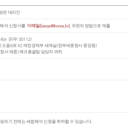
받은 대리인
 해석 신청서를
이메일(taxqa@korea.kr)
, 우편의 방법으로 제출
는 곳(우:30112)
도움6로 42 재정경제부 세제실(정부세종청사 중앙동)
신청서 재중) 예규총괄팀 담당자 귀하
발송되기 전에는 세법해석 신청을 취하할 수 있습니다.