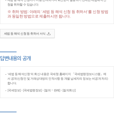
세법 등 해석 신청서가 이송·반려되거나 회신문이 발송되기 전에는 세법해석 신
청을 취하할 수 있습니다.
※ 취하 방법: 아래의 '세법 등 해석 신청 등 취하서'를 신청 방법
과 동일한 방법으로 제출하시면 됩니다.
세법 등 해석 신청 등 취하서 서식
답변내용의 공개
'세법 등 해석신청'의 회신 내용은 국세청 홈페이지 「국세법령정보시스템」에
서 공개(신청인 및 거래상대방의 인적사항 등 개별 납세자의 정보는 비공개 처리)
합니다.
[국세정보] - [국세법령정보] - [질의‧판례] - [질의회신]