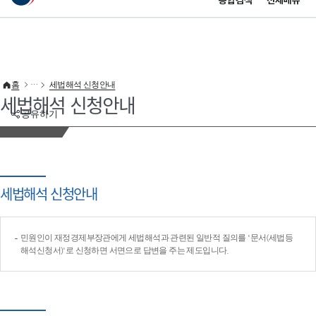
통합검색
전체메뉴
이 누리집은 대한민국 공식 전자정부 누리집입니다.
바로가기 메뉴
홈
세법해석 신청안내
세법해석 신청안내
공유하기
세법해석 신청안내
민원인이 재정경제부장관에게 세법해석과 관련된 일반적 질의를 '문서(세법등
해석신청서)'로 신청하면 서면으로 답변을 주는 제도입니다.