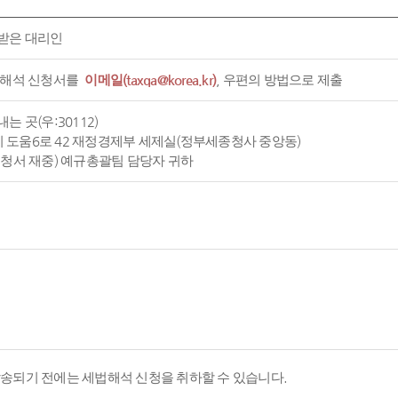
받은 대리인
 해석 신청서를
이메일(taxqa@korea.kr)
, 우편의 방법으로 제출
는 곳(우:30112)
도움6로 42 재정경제부 세제실(정부세종청사 중앙동)
신청서 재중) 예규총괄팀 담당자 귀하
발송되기 전에는 세법해석 신청을 취하할 수 있습니다.