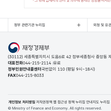
정부 관련기관 누리집
외청 및 유
(30112) 세종특별자치시 도움6로 42 정부세종청사 중앙동
대표전화
044-215-2114
유료
정부민원안내콜센터
국번없이
110
(평일 9시~18시)
FAX
044-215-8033
개인정보 처리방침
저작권정책
웹 접근성 정책
누리집 안내지도
누리집
© Ministry of Finance and Economy. All rights reserved.