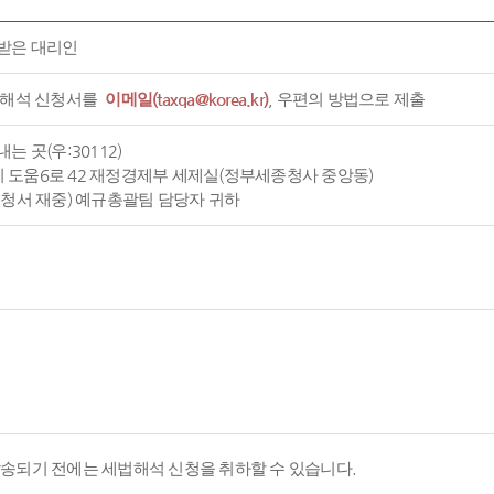
받은 대리인
 해석 신청서를
이메일(taxqa@korea.kr)
, 우편의 방법으로 제출
는 곳(우:30112)
도움6로 42 재정경제부 세제실(정부세종청사 중앙동)
신청서 재중) 예규총괄팀 담당자 귀하
발송되기 전에는 세법해석 신청을 취하할 수 있습니다.