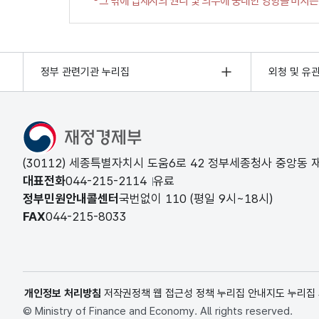
정부 관련기관 누리집
외청 및 유
(30112) 세종특별자치시 도움6로 42 정부세종청사 중앙동
대표전화
044-215-2114
유료
정부민원안내콜센터
국번없이
110
(평일 9시~18시)
FAX
044-215-8033
개인정보 처리방침
저작권정책
웹 접근성 정책
누리집 안내지도
누리집
© Ministry of Finance and Economy. All rights reserved.