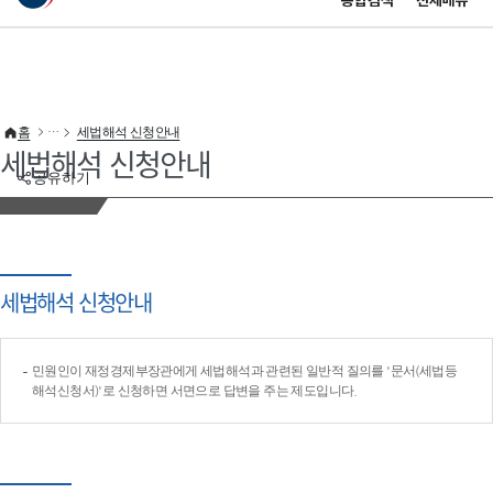
통합검색
전체메뉴
이 누리집은 대한민국 공식 전자정부 누리집입니다.
바로가기 메뉴
홈
세법해석 신청안내
세법해석 신청안내
공유하기
세법해석 신청안내
민원인이 재정경제부장관에게 세법해석과 관련된 일반적 질의를 '문서(세법등
해석신청서)'로 신청하면 서면으로 답변을 주는 제도입니다.