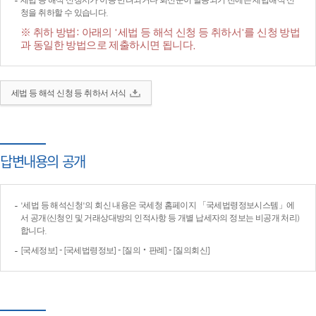
세법 등 해석 신청서가 이송·반려되거나 회신문이 발송되기 전에는 세법해석 신
청을 취하할 수 있습니다.
※ 취하 방법: 아래의 '세법 등 해석 신청 등 취하서'를 신청 방법
과 동일한 방법으로 제출하시면 됩니다.
세법 등 해석 신청 등 취하서 서식
답변내용의 공개
'세법 등 해석신청'의 회신 내용은 국세청 홈페이지 「국세법령정보시스템」에
서 공개(신청인 및 거래상대방의 인적사항 등 개별 납세자의 정보는 비공개 처리)
합니다.
[국세정보] - [국세법령정보] - [질의‧판례] - [질의회신]