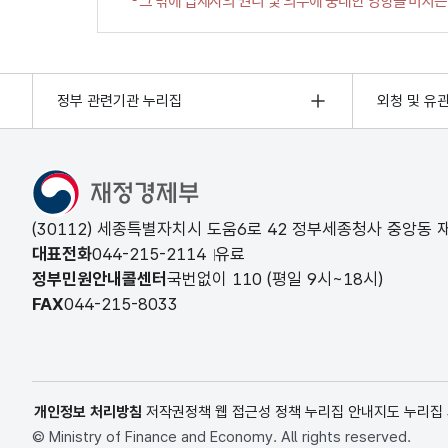
정부 관련기관 누리집
외청 및 유
(30112) 세종특별자치시 도움6로 42 정부세종청사 중앙동
대표전화
044-215-2114
유료
정부민원안내콜센터
국번없이
110
(평일 9시~18시)
FAX
044-215-8033
개인정보 처리방침
저작권정책
웹 접근성 정책
누리집 안내지도
누리집
© Ministry of Finance and Economy. All rights reserved.