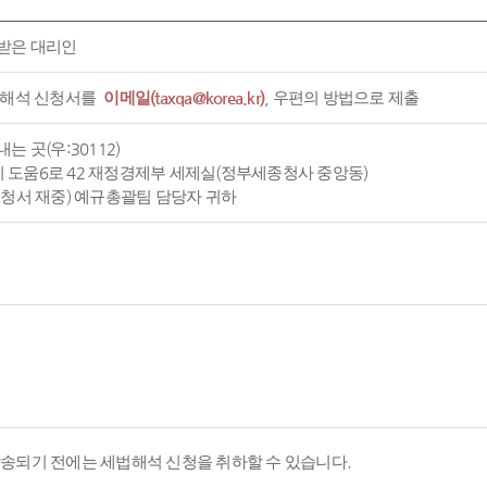
받은 대리인
 해석 신청서를
이메일(taxqa@korea.kr)
, 우편의 방법으로 제출
는 곳(우:30112)
도움6로 42 재정경제부 세제실(정부세종청사 중앙동)
신청서 재중) 예규총괄팀 담당자 귀하
발송되기 전에는 세법해석 신청을 취하할 수 있습니다.