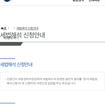
통합검색
전체메뉴
이 누리집은 대한민국 공식 전자정부 누리집입니다.
바로가기 메뉴
홈
세법해석 신청안내
세법해석 신청안내
공유하기
세법해석 신청안내
민원인이 재정경제부장관에게 세법해석과 관련된 일반적 질의를 '문서(세법등
해석신청서)'로 신청하면 서면으로 답변을 주는 제도입니다.