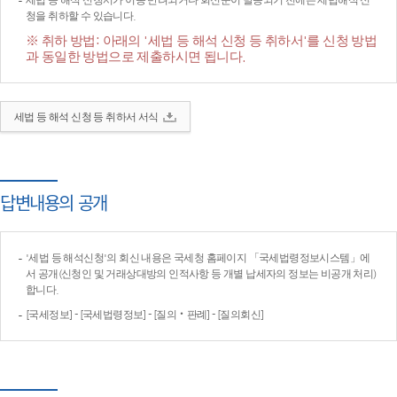
세법 등 해석 신청서가 이송·반려되거나 회신문이 발송되기 전에는 세법해석 신
청을 취하할 수 있습니다.
※ 취하 방법: 아래의 '세법 등 해석 신청 등 취하서'를 신청 방법
과 동일한 방법으로 제출하시면 됩니다.
세법 등 해석 신청 등 취하서 서식
답변내용의 공개
'세법 등 해석신청'의 회신 내용은 국세청 홈페이지 「국세법령정보시스템」에
서 공개(신청인 및 거래상대방의 인적사항 등 개별 납세자의 정보는 비공개 처리)
합니다.
[국세정보] - [국세법령정보] - [질의‧판례] - [질의회신]