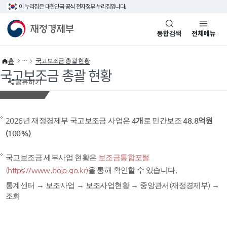
이 누리집은 대한민국 공식 전자정부 누리집입니다.
바로가기 메뉴
재정경제부(www.mofe.go.kr)
통합검색
전체메뉴
홈
국고보조금 총괄 현황
국고보조금 총괄 현황
공유하기
2026년 재정경제부 국고보조금 사업은
4개
로 민간보조
48.8억원
(100%)
국고보조금 세부사업 현황은
보조금통합포털
(https://www.bojo.go.kr)
을 통해 확인할 수 있습니다.
통계센터 → 보조사업 → 보조사업현황 → 중앙관서(재정경제부) →
조회