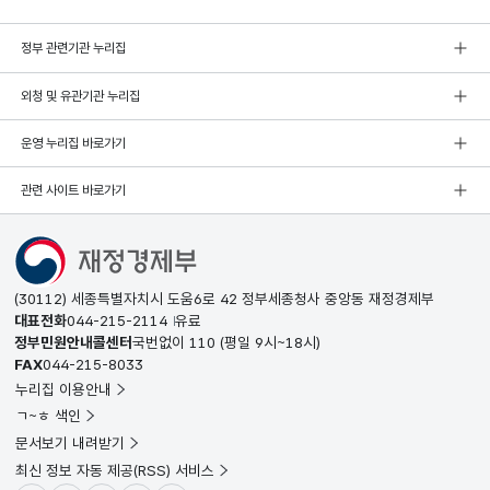
정부 관련기관 누리집
외청 및 유관기관 누리집
운영 누리집 바로가기
관련 사이트 바로가기
(30112) 세종특별자치시 도움6로 42 정부세종청사 중앙동 재정경제부
대표전화
044-215-2114
유료
정부민원안내콜센터
국번없이
110
(평일 9시~18시)
FAX
044-215-8033
누리집 이용안내
ㄱ~ㅎ 색인
문서보기 내려받기
최신 정보 자동 제공(RSS) 서비스