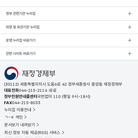
정부 관련기관 누리집
외청 및 유관기관 누리집
운영 누리집 바로가기
관련 사이트 바로가기
(30112) 세종특별자치시 도움6로 42 정부세종청사 중앙동 재정경제부
대표전화
044-215-2114
유료
정부민원안내콜센터
국번없이
110
(평일 9시~18시)
FAX
044-215-8033
누리집 이용안내
ㄱ~ㅎ 색인
문서보기 내려받기
최신 정보 자동 제공(RSS) 서비스