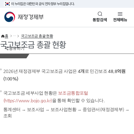
이 누리집은 대한민국 공식 전자정부 누리집입니다.
바로가기 메뉴
재정경제부(www.mofe.go.kr)
통합검색
전체메뉴
홈
국고보조금 총괄 현황
국고보조금 총괄 현황
공유하기
2026년 재정경제부 국고보조금 사업은
4개
로 민간보조
48.8억원
(100%)
국고보조금 세부사업 현황은
보조금통합포털
(https://www.bojo.go.kr)
을 통해 확인할 수 있습니다.
통계센터 → 보조사업 → 보조사업현황 → 중앙관서(재정경제부) →
조회