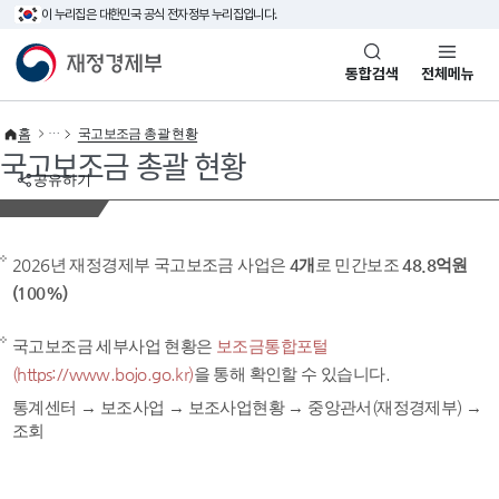
이 누리집은 대한민국 공식 전자정부 누리집입니다.
바로가기 메뉴
재정경제부(www.mofe.go.kr)
통합검색
전체메뉴
홈
국고보조금 총괄 현황
국고보조금 총괄 현황
공유하기
2026년 재정경제부 국고보조금 사업은
4개
로 민간보조
48.8억원
(100%)
국고보조금 세부사업 현황은
보조금통합포털
(https://www.bojo.go.kr)
을 통해 확인할 수 있습니다.
통계센터 → 보조사업 → 보조사업현황 → 중앙관서(재정경제부) →
조회