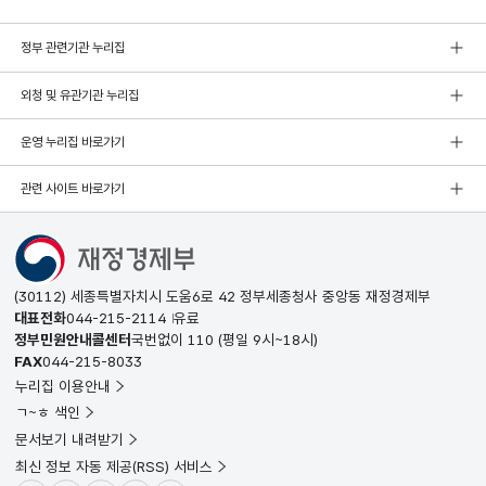
정부 관련기관 누리집
외청 및 유관기관 누리집
운영 누리집 바로가기
관련 사이트 바로가기
(30112) 세종특별자치시 도움6로 42 정부세종청사 중앙동 재정경제부
대표전화
044-215-2114
유료
정부민원안내콜센터
국번없이
110
(평일 9시~18시)
FAX
044-215-8033
누리집 이용안내
ㄱ~ㅎ 색인
문서보기 내려받기
최신 정보 자동 제공(RSS) 서비스