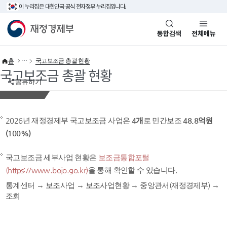
이 누리집은 대한민국 공식 전자정부 누리집입니다.
바로가기 메뉴
재정경제부(www.mofe.go.kr)
통합검색
전체메뉴
홈
국고보조금 총괄 현황
국고보조금 총괄 현황
공유하기
2026년 재정경제부 국고보조금 사업은
4개
로 민간보조
48.8억원
(100%)
국고보조금 세부사업 현황은
보조금통합포털
(https://www.bojo.go.kr)
을 통해 확인할 수 있습니다.
통계센터 → 보조사업 → 보조사업현황 → 중앙관서(재정경제부) →
조회