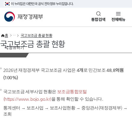
이 누리집은 대한민국 공식 전자정부 누리집입니다.
바로가기 메뉴
재정경제부(www.mofe.go.kr)
통합검색
전체메뉴
홈
국고보조금 총괄 현황
국고보조금 총괄 현황
공유하기
2026년 재정경제부 국고보조금 사업은
4개
로 민간보조
48.8억원
(100%)
국고보조금 세부사업 현황은
보조금통합포털
(https://www.bojo.go.kr)
을 통해 확인할 수 있습니다.
통계센터 → 보조사업 → 보조사업현황 → 중앙관서(재정경제부) →
조회