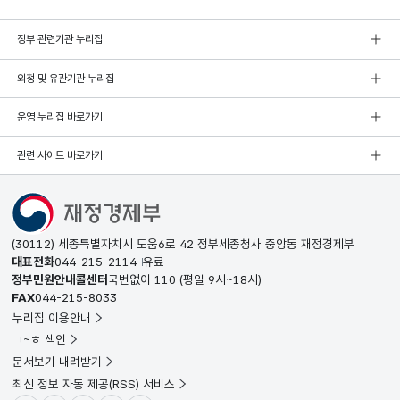
정부 관련기관 누리집
외청 및 유관기관 누리집
운영 누리집 바로가기
관련 사이트 바로가기
(30112) 세종특별자치시 도움6로 42 정부세종청사 중앙동 재정경제부
대표전화
044-215-2114
유료
정부민원안내콜센터
국번없이
110
(평일 9시~18시)
FAX
044-215-8033
누리집 이용안내
ㄱ~ㅎ 색인
문서보기 내려받기
최신 정보 자동 제공(RSS) 서비스