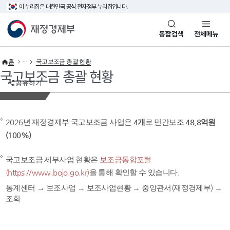
이 누리집은 대한민국 공식 전자정부 누리집입니다.
바로가기 메뉴
재정경제부(www.mofe.go.kr)
통합검색
전체메뉴
홈
국고보조금 총괄 현황
국고보조금 총괄 현황
공유하기
2026년 재정경제부 국고보조금 사업은
4개
로 민간보조
48.8억원
(100%)
국고보조금 세부사업 현황은
보조금통합포털
(https://www.bojo.go.kr)
을 통해 확인할 수 있습니다.
통계센터 → 보조사업 → 보조사업현황 → 중앙관서(재정경제부) →
조회