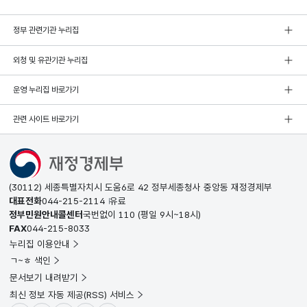
정부 관련기관 누리집
외청 및 유관기관 누리집
운영 누리집 바로가기
관련 사이트 바로가기
(30112) 세종특별자치시 도움6로 42 정부세종청사 중앙동 재정경제부
대표전화
044-215-2114
유료
정부민원안내콜센터
국번없이
110
(평일 9시~18시)
FAX
044-215-8033
누리집 이용안내
ㄱ~ㅎ 색인
문서보기 내려받기
최신 정보 자동 제공(RSS) 서비스