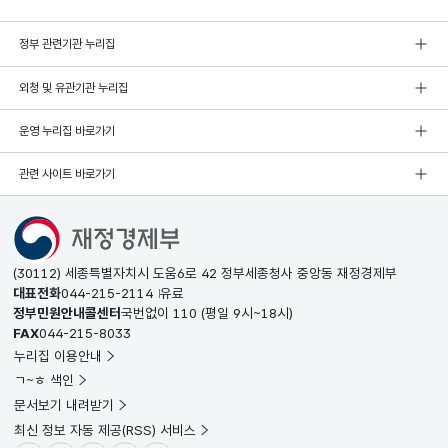
정부 관련기관 누리집
외청 및 유관기관 누리집
운영 누리집 바로가기
관련 사이트 바로가기
(30112) 세종특별자치시 도움6로 42 정부세종청사 중앙동 재정경제부
대표전화
044-215-2114
유료
정부민원안내콜센터
국번없이
110
(평일 9시~18시)
FAX
044-215-8033
누리집 이용안내
ㄱ~ㅎ 색인
문서보기 내려받기
최신 정보 자동 제공(RSS) 서비스