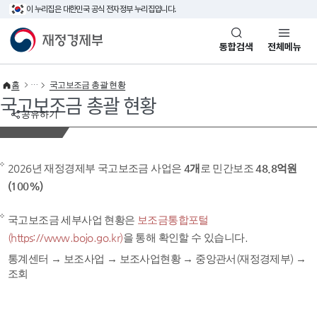
이 누리집은 대한민국 공식 전자정부 누리집입니다.
바로가기 메뉴
재정경제부(www.mofe.go.kr)
통합검색
전체메뉴
홈
국고보조금 총괄 현황
국고보조금 총괄 현황
공유하기
2026년 재정경제부 국고보조금 사업은
4개
로 민간보조
48.8억원
(100%)
국고보조금 세부사업 현황은
보조금통합포털
(https://www.bojo.go.kr)
을 통해 확인할 수 있습니다.
통계센터 → 보조사업 → 보조사업현황 → 중앙관서(재정경제부) →
조회