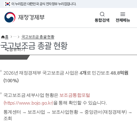
이 누리집은 대한민국 공식 전자정부 누리집입니다.
바로가기 메뉴
재정경제부(www.mofe.go.kr)
통합검색
전체메뉴
홈
국고보조금 총괄 현황
국고보조금 총괄 현황
공유하기
2026년 재정경제부 국고보조금 사업은
4개
로 민간보조
48.8억원
(100%)
국고보조금 세부사업 현황은
보조금통합포털
(https://www.bojo.go.kr)
을 통해 확인할 수 있습니다.
통계센터 → 보조사업 → 보조사업현황 → 중앙관서(재정경제부) →
조회