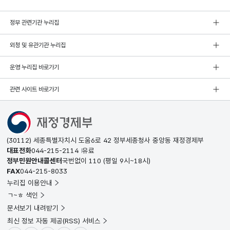
정부 관련기관 누리집
외청 및 유관기관 누리집
운영 누리집 바로가기
관련 사이트 바로가기
(30112) 세종특별자치시 도움6로 42 정부세종청사 중앙동 재정경제부
대표전화
044-215-2114
유료
정부민원안내콜센터
국번없이
110
(평일 9시~18시)
FAX
044-215-8033
누리집 이용안내
ㄱ~ㅎ 색인
문서보기 내려받기
최신 정보 자동 제공(RSS) 서비스