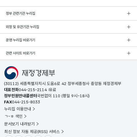
정부 관련기관 누리집
외청 및 유관기관 누리집
운영 누리집 바로가기
관련 사이트 바로가기
(30112) 세종특별자치시 도움6로 42 정부세종청사 중앙동 재정경제부
대표전화
044-215-2114
유료
정부민원안내콜센터
국번없이
110
(평일 9시~18시)
FAX
044-215-8033
누리집 이용안내
ㄱ~ㅎ 색인
문서보기 내려받기
최신 정보 자동 제공(RSS) 서비스