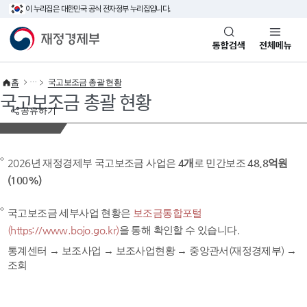
이 누리집은 대한민국 공식 전자정부 누리집입니다.
바로가기 메뉴
재정경제부(www.mofe.go.kr)
통합검색
전체메뉴
홈
국고보조금 총괄 현황
국고보조금 총괄 현황
공유하기
2026년 재정경제부 국고보조금 사업은
4개
로 민간보조
48.8억원
(100%)
국고보조금 세부사업 현황은
보조금통합포털
(https://www.bojo.go.kr)
을 통해 확인할 수 있습니다.
통계센터 → 보조사업 → 보조사업현황 → 중앙관서(재정경제부) →
조회