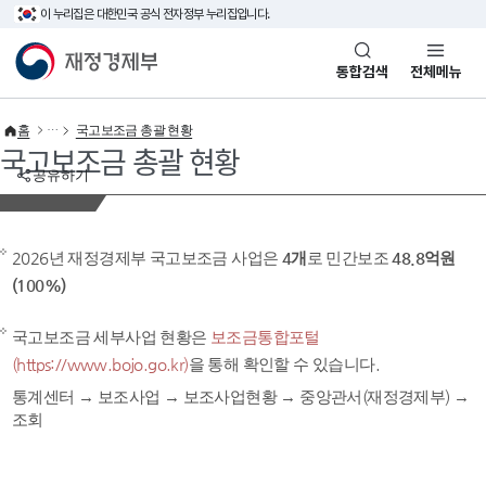
이 누리집은 대한민국 공식 전자정부 누리집입니다.
바로가기 메뉴
재정경제부(www.mofe.go.kr)
통합검색
전체메뉴
홈
국고보조금 총괄 현황
국고보조금 총괄 현황
공유하기
2026년 재정경제부 국고보조금 사업은
4개
로 민간보조
48.8억원
(100%)
국고보조금 세부사업 현황은
보조금통합포털
(https://www.bojo.go.kr)
을 통해 확인할 수 있습니다.
통계센터 → 보조사업 → 보조사업현황 → 중앙관서(재정경제부) →
조회