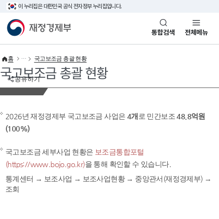
이 누리집은 대한민국 공식 전자정부 누리집입니다.
바로가기 메뉴
재정경제부(www.mofe.go.kr)
통합검색
전체메뉴
홈
국고보조금 총괄 현황
국고보조금 총괄 현황
공유하기
2026년 재정경제부 국고보조금 사업은
4개
로 민간보조
48.8억원
(100%)
국고보조금 세부사업 현황은
보조금통합포털
(https://www.bojo.go.kr)
을 통해 확인할 수 있습니다.
통계센터 → 보조사업 → 보조사업현황 → 중앙관서(재정경제부) →
조회