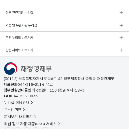
정부 관련기관 누리집
외청 및 유관기관 누리집
운영 누리집 바로가기
관련 사이트 바로가기
(30112) 세종특별자치시 도움6로 42 정부세종청사 중앙동 재정경제부
대표전화
044-215-2114
유료
정부민원안내콜센터
국번없이
110
(평일 9시~18시)
FAX
044-215-8033
누리집 이용안내
ㄱ~ㅎ 색인
문서보기 내려받기
최신 정보 자동 제공(RSS) 서비스