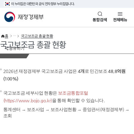
이 누리집은 대한민국 공식 전자정부 누리집입니다.
바로가기 메뉴
재정경제부(www.mofe.go.kr)
통합검색
전체메뉴
홈
국고보조금 총괄 현황
국고보조금 총괄 현황
공유하기
2026년 재정경제부 국고보조금 사업은
4개
로 민간보조
48.8억원
(100%)
국고보조금 세부사업 현황은
보조금통합포털
(https://www.bojo.go.kr)
을 통해 확인할 수 있습니다.
통계센터 → 보조사업 → 보조사업현황 → 중앙관서(재정경제부) →
조회