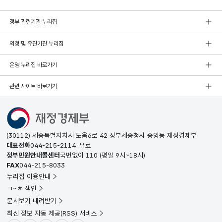
정부 관련기관 누리집
외청 및 유관기관 누리집
운영 누리집 바로가기
관련 사이트 바로가기
(30112) 세종특별자치시 도움6로 42 정부세종청사 중앙동 재정경제부
대표전화
044-215-2114
유료
정부민원안내콜센터
국번없이
110
(평일 9시~18시)
FAX
044-215-8033
누리집 이용안내
ㄱ~ㅎ 색인
문서보기 내려받기
최신 정보 자동 제공(RSS) 서비스