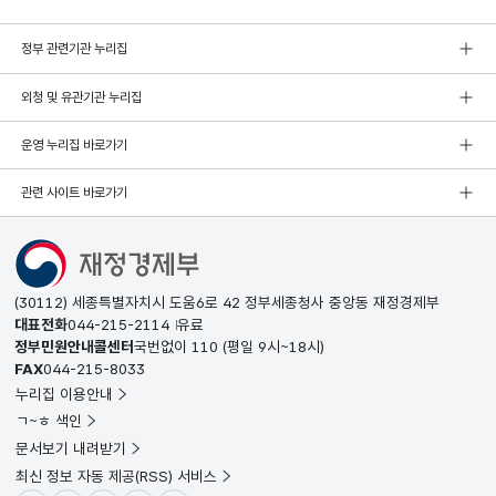
정부 관련기관 누리집
외청 및 유관기관 누리집
운영 누리집 바로가기
관련 사이트 바로가기
(30112) 세종특별자치시 도움6로 42 정부세종청사 중앙동 재정경제부
대표전화
044-215-2114
유료
정부민원안내콜센터
국번없이
110
(평일 9시~18시)
FAX
044-215-8033
누리집 이용안내
ㄱ~ㅎ 색인
문서보기 내려받기
최신 정보 자동 제공(RSS) 서비스