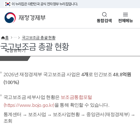
이 누리집은 대한민국 공식 전자정부 누리집입니다.
바로가기 메뉴
재정경제부(www.mofe.go.kr)
통합검색
전체메뉴
홈
국고보조금 총괄 현황
국고보조금 총괄 현황
공유하기
2026년 재정경제부 국고보조금 사업은
4개
로 민간보조
48.8억원
(100%)
국고보조금 세부사업 현황은
보조금통합포털
(https://www.bojo.go.kr)
을 통해 확인할 수 있습니다.
통계센터 → 보조사업 → 보조사업현황 → 중앙관서(재정경제부) →
조회